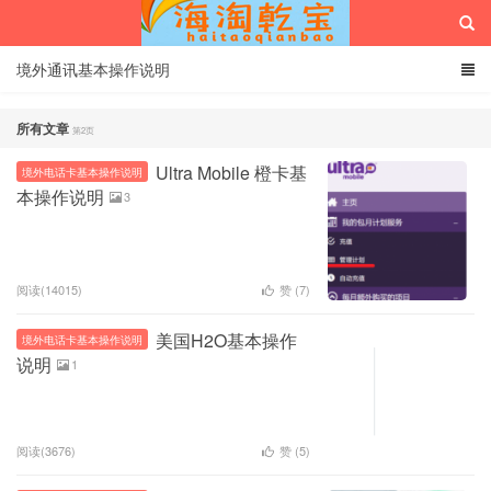
境外通讯基本操作说明
所有文章
第2页
Ultra Mobile 橙卡基
境外电话卡基本操作说明
海淘乾宝
本操作说明
3
阅读(14015)
赞 (
7
)
美国H2O基本操作
境外电话卡基本操作说明
说明
1
阅读(3676)
赞 (
5
)