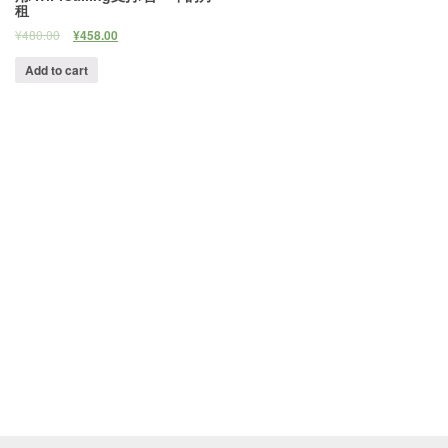
租
¥
480.00
¥
458.00
Add to cart